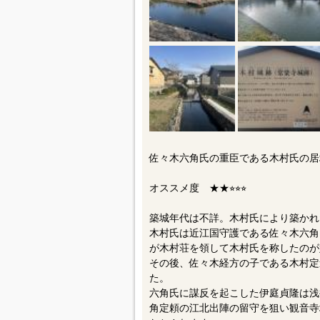
佐々木六角氏の重臣である木村氏の居城
オススメ度 ★★⭐︎⭐︎⭐︎
築城年代は不詳。木村氏により築かれ
木村氏は近江国守護である佐々木六角
が木村荘を領して木村氏を称したのが
その後、佐々木経方の子である木村定
た。
六角氏に謀反を起こした伊庭貞隆は浅
角定頼の江北出陣の留守を狙い観音寺