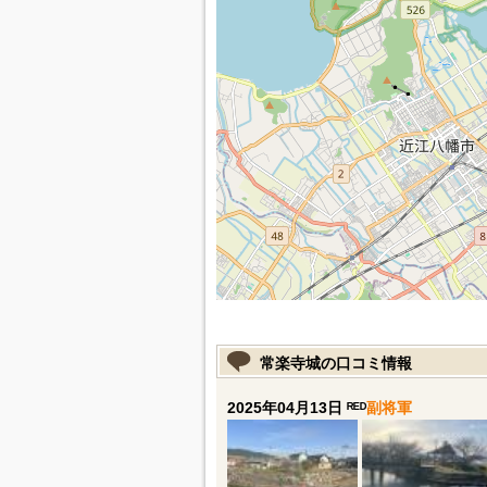
常楽寺城の口コミ情報
2025年04月13日 ᴿᴱᴰ
副将軍