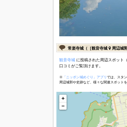
常楽寺城（［観音寺城
周辺城
観音寺城
に投稿された周辺スポット（
口コミがご覧頂けます。
※
「ニッポン城めぐり」アプリ
では、スタン
周辺城郭や史跡など、様々な関連スポット
+
−