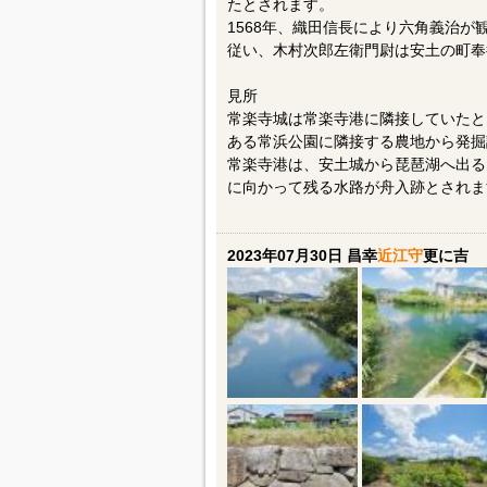
たとされます。
1568年、織田信長により六角義治
従い、木村次郎左衛門尉は安土の町奉
見所
常楽寺城は常楽寺港に隣接していたと
ある常浜公園に隣接する農地から発掘
常楽寺港は、安土城から琵琶湖へ出る
に向かって残る水路が舟入跡とされま
2023年07月30日 昌幸
近江守
更に吉