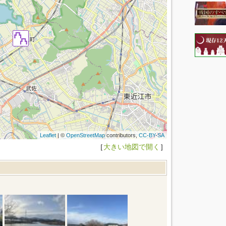
Leaflet
| ©
OpenStreetMap
contributors,
CC-BY-SA
［
大きい地図で開く
］