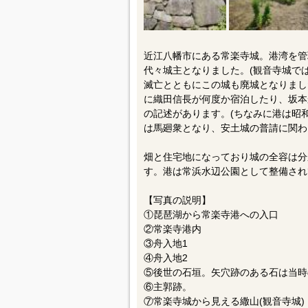
近江八幡市にある常楽寺城。港湾を管
代々城主となりました。(観音寺城では
滅亡とともにこの城も廃城となりまし
に織田信長が何度か宿泊したり、坂本
の記述があります。(ちなみに港は昭
は馬廻衆となり、安土城の普請に関わ
畑と住宅地になっており城の全容は分
す。港は常浜水辺公園として整備され
【写真の説明】
①琵琶湖から常楽寺港への入口
②常楽寺港内
③舟入地1
④舟入地2
⑤後世の石垣。矢穴跡のある石は当時
⑥主郭跡。
⑦常楽寺城から見える繖山(観音寺城)