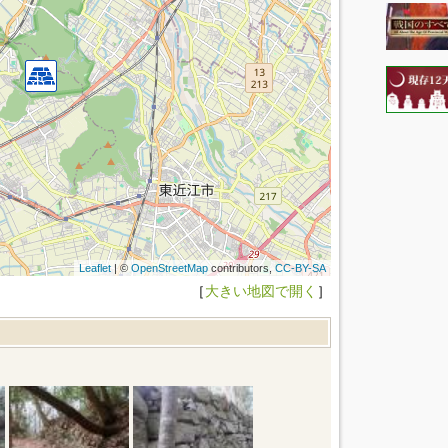
Leaflet
| ©
OpenStreetMap
contributors,
CC-BY-SA
［
大きい地図で開く
］