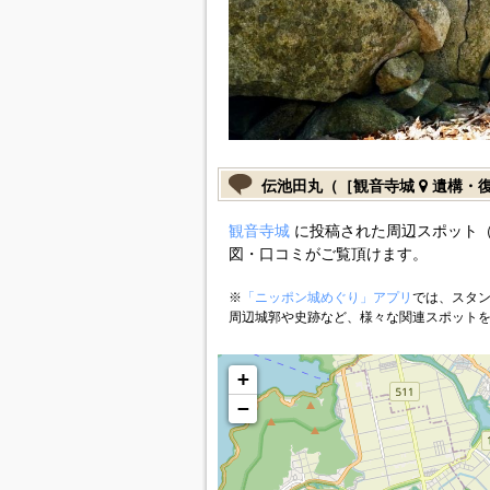
伝池田丸（［観音寺城
遺構・
観音寺城
に投稿された周辺スポット（
図・口コミがご覧頂けます。
※
「ニッポン城めぐり」アプリ
では、スタン
周辺城郭や史跡など、様々な関連スポット
+
−