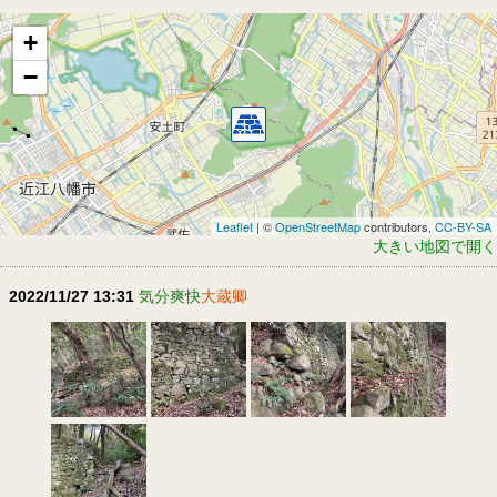
+
−
Leaflet
| ©
OpenStreetMap
contributors,
CC-BY-SA
大きい地図で開く
2022/11/27 13:31
気分爽快
大蔵卿