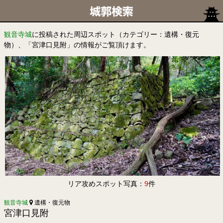
観音寺城
に投稿された周辺スポット（カテゴリー：遺構・復元
物）、「宮津口見附」の情報がご覧頂けます。
リア攻めスポット写真：
9
件
観音寺城
遺構・復元物
宮津口見附