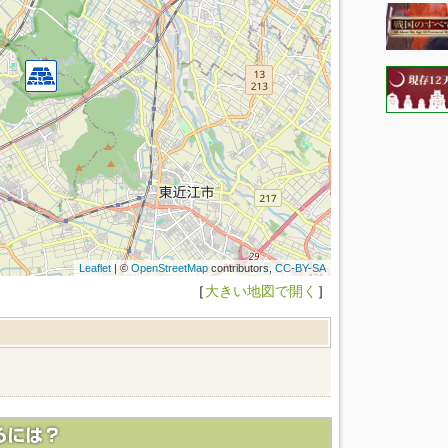
Leaflet
| ©
OpenStreetMap
contributors,
CC-BY-SA
［
大きい地図で開く
］