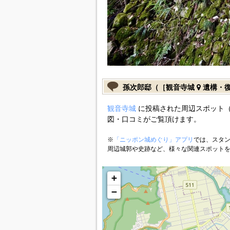
孫次郎邸（［観音寺城
遺構・
観音寺城
に投稿された周辺スポット（
図・口コミがご覧頂けます。
※
「ニッポン城めぐり」アプリ
では、スタン
周辺城郭や史跡など、様々な関連スポット
+
−