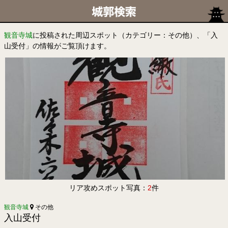
観音寺城
に投稿された周辺スポット（カテゴリー：その他）、「入
山受付」の情報がご覧頂けます。
リア攻めスポット写真：
2
件
観音寺城
その他
入山受付