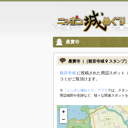
桑實寺
桑實寺（［観音寺城
スタンプ
観音寺城
に投稿された周辺スポット（
コミがご覧頂けます。
※
「ニッポン城めぐり」アプリ
では、スタン
周辺城郭や史跡など、様々な関連スポット
+
−