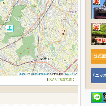
Leaflet
| ©
OpenStreetMap
contributors,
CC-BY-SA
［
大きい地図で開く
］