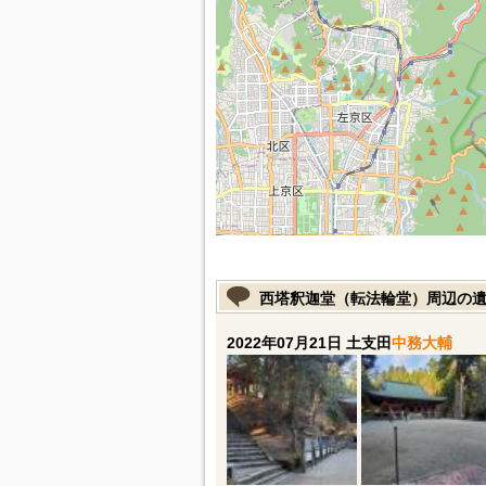
西塔釈迦堂（転法輪堂）周辺の
2022年07月21日 土支田
中務大輔