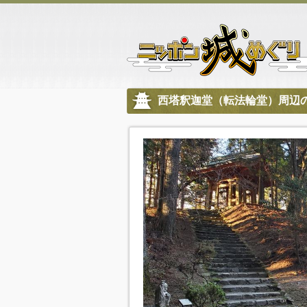
西塔釈迦堂（転法輪堂）周辺