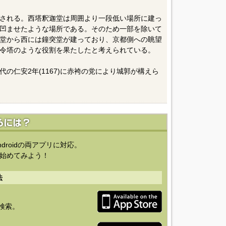
される。西塔釈迦堂は周囲より一段低い場所に建っ
凹ませたような場所である。そのため一部を除いて
堂から西には鐘突堂が建っており、京都側への眺望
令塔のような役割を果たしたと考えられている。
の仁安2年(1167)に赤袴の党により城郭が構えら
ndroidの両アプリに対応。
始めてみよう！
法
を検索。