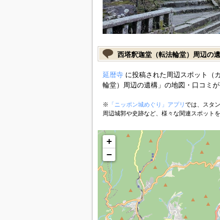
西塔釈迦堂（転法輪堂）周辺の
延暦寺
に投稿された周辺スポット（
輪堂）周辺の遺構」の地図・口コミが
※
「ニッポン城めぐり」アプリ
では、スタン
周辺城郭や史跡など、様々な関連スポット
+
−