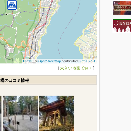
Leaflet
| ©
OpenStreetMap
contributors,
CC-BY-SA
［
大きい地図で開く
］
遺構の口コミ情報