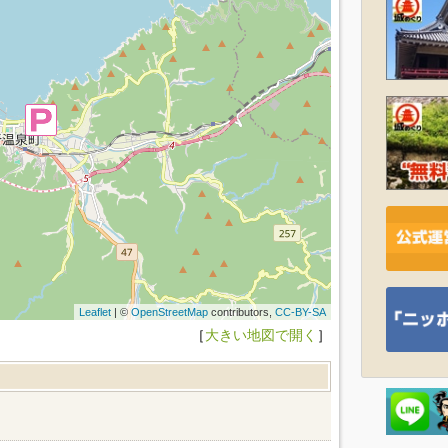
Leaflet
| ©
OpenStreetMap
contributors,
CC-BY-SA
［
大きい地図で開く
］