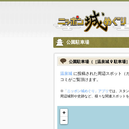
公園駐車場
公園駐車場（［温泉城
駐車場
温泉城
に投稿された周辺スポット（
コミがご覧頂けます。
※
「ニッポン城めぐり」アプリ
では、スタン
周辺城郭や史跡など、様々な関連スポット
+
−