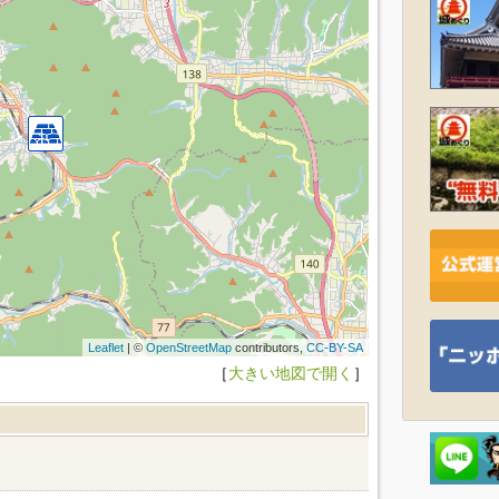
Leaflet
| ©
OpenStreetMap
contributors,
CC-BY-SA
［
大きい地図で開く
］