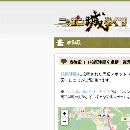
表御殿
表御殿（［柏原陣屋
遺構・復
柏原陣屋
に投稿された周辺スポット
図・口コミがご覧頂けます。
※
「ニッポン城めぐり」アプリ
では、スタン
周辺城郭や史跡など、様々な関連スポット
+
−