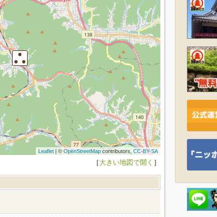
Leaflet
| ©
OpenStreetMap
contributors,
CC-BY-SA
［
大きい地図で開く
］