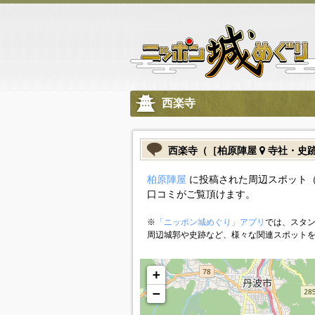
西楽寺
西楽寺（［柏原陣屋
寺社・史
柏原陣屋
に投稿された周辺スポット（
口コミがご覧頂けます。
※
「ニッポン城めぐり」アプリ
では、スタン
周辺城郭や史跡など、様々な関連スポット
+
−