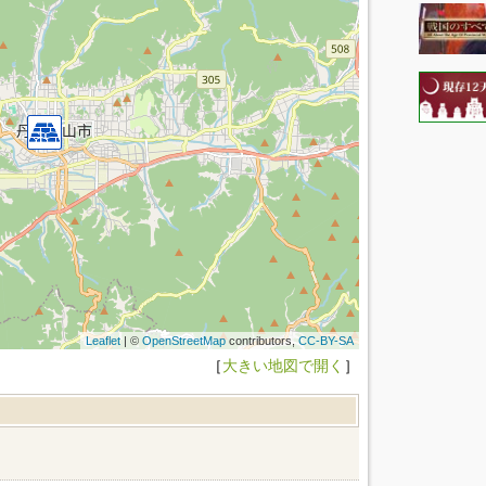
Leaflet
| ©
OpenStreetMap
contributors,
CC-BY-SA
［
大きい地図で開く
］