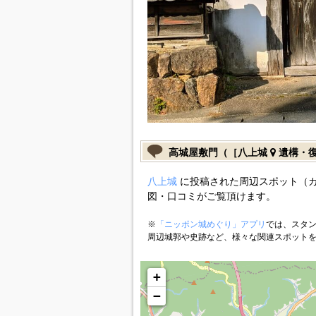
高城屋敷門（［八上城
遺構・
八上城
に投稿された周辺スポット（
図・口コミがご覧頂けます。
※
「ニッポン城めぐり」アプリ
では、スタン
周辺城郭や史跡など、様々な関連スポット
+
−