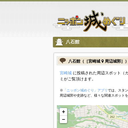
八石館
八石館（［宮崎城
周辺城郭］
宮崎城
に投稿された周辺スポット（
ミがご覧頂けます。
※
「ニッポン城めぐり」アプリ
では、スタン
周辺城郭や史跡など、様々な関連スポット
+
−