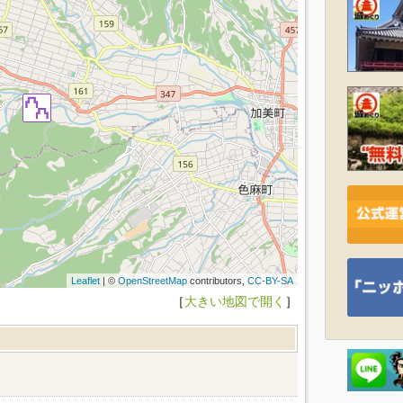
Leaflet
| ©
OpenStreetMap
contributors,
CC-BY-SA
［
大きい地図で開く
］