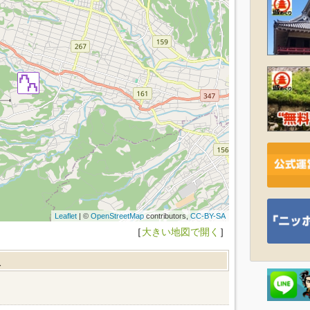
Leaflet
| ©
OpenStreetMap
contributors,
CC-BY-SA
［
大きい地図で開く
］
報