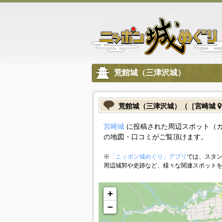
荒館城（三津沢城）
荒館城（三津沢城）（［宮崎城
宮崎城
に投稿された周辺スポット（
の地図・口コミがご覧頂けます。
※
「ニッポン城めぐり」アプリ
では、スタン
周辺城郭や史跡など、様々な関連スポット
+
−