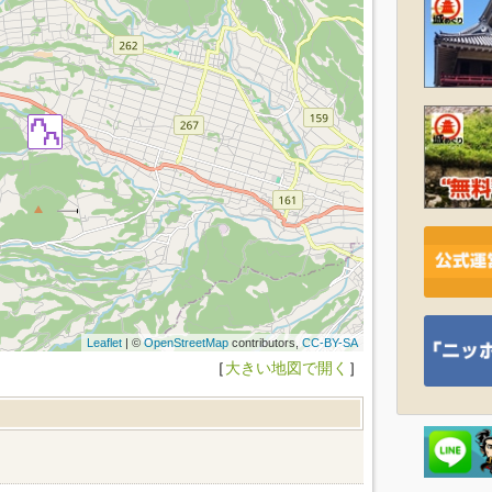
Leaflet
| ©
OpenStreetMap
contributors,
CC-BY-SA
［
大きい地図で開く
］