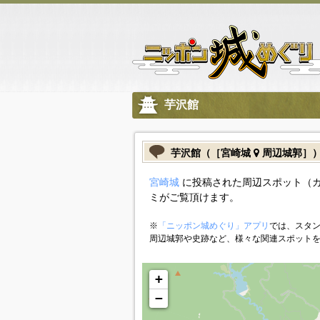
芋沢館
芋沢館（［宮崎城
周辺城郭］
宮崎城
に投稿された周辺スポット（
ミがご覧頂けます。
※
「ニッポン城めぐり」アプリ
では、スタン
周辺城郭や史跡など、様々な関連スポット
+
−