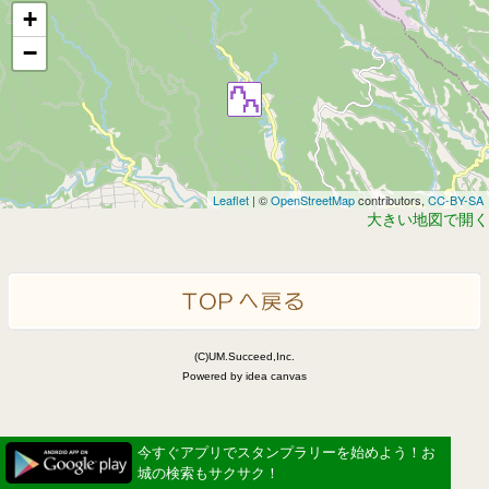
+
−
Leaflet
| ©
OpenStreetMap
contributors,
CC-BY-SA
大きい地図で開く
(C)UM.Succeed,Inc.
Powered by idea canvas
今すぐアプリでスタンプラリーを始めよう！お
城の検索もサクサク！