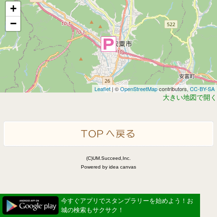
+
−
Leaflet
| ©
OpenStreetMap
contributors,
CC-BY-SA
大きい地図で開く
(C)UM.Succeed,Inc.
Powered by idea canvas
今すぐアプリでスタンプラリーを始めよう！お
城の検索もサクサク！