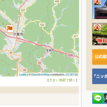
Leaflet
| ©
OpenStreetMap
contributors,
CC-BY-SA
［
大きい地図で開く
］