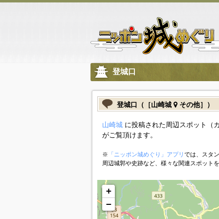
登城口
登城口（［山崎城
その他］）
山崎城
に投稿された周辺スポット（
がご覧頂けます。
※
「ニッポン城めぐり」アプリ
では、スタン
周辺城郭や史跡など、様々な関連スポット
+
−