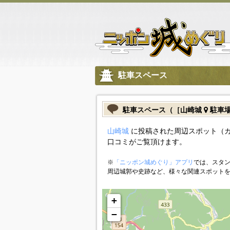
駐車スペース
駐車スペース（［山崎城
駐車
山崎城
に投稿された周辺スポット（
口コミがご覧頂けます。
※
「ニッポン城めぐり」アプリ
では、スタン
周辺城郭や史跡など、様々な関連スポット
+
−