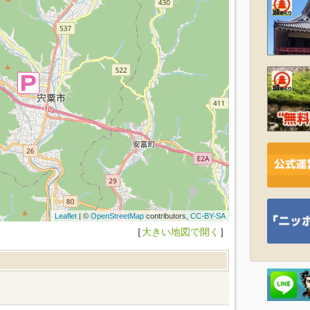
Leaflet
| ©
OpenStreetMap
contributors,
CC-BY-SA
［
大きい地図で開く
］