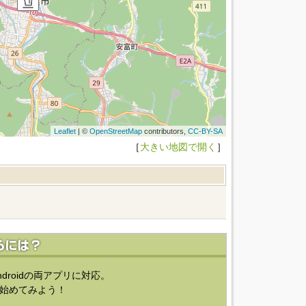
Leaflet
| ©
OpenStreetMap
contributors,
CC-BY-SA
［
大きい地図で開く
］
ndroidの両アプリに対応。
始めてみよう！