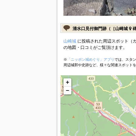
清水口見付御門跡（［山崎城
碑
山崎城
に投稿された周辺スポット（
の地図・口コミがご覧頂けます。
※
「ニッポン城めぐり」アプリ
では、スタン
周辺城郭や史跡など、様々な関連スポット
+
−