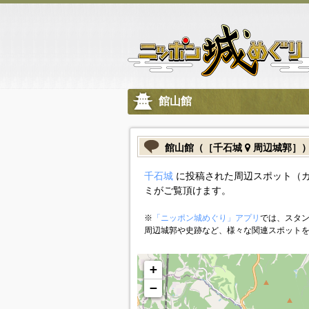
館山館
館山館（［千石城
周辺城郭］
千石城
に投稿された周辺スポット（
ミがご覧頂けます。
※
「ニッポン城めぐり」アプリ
では、スタン
周辺城郭や史跡など、様々な関連スポット
+
−