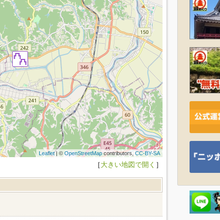
Leaflet
| ©
OpenStreetMap
contributors,
CC-BY-SA
［
大きい地図で開く
］