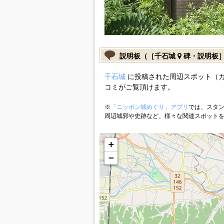
説明板（［千石城
碑・説明板
千石城
に投稿された周辺スポット（
コミがご覧頂けます。
※
「ニッポン城めぐり」アプリ
では、スタン
周辺城郭や史跡など、様々な関連スポット
+
−