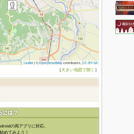
Leaflet
| ©
OpenStreetMap
contributors,
CC-BY-SA
［
大きい地図で開く
］
ndroidの両アプリに対応。
始めてみよう！