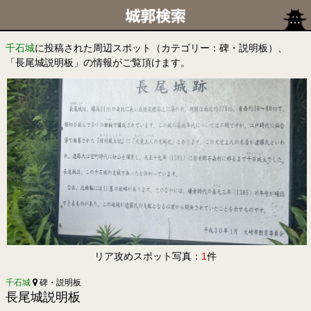
千石城
に投稿された周辺スポット（カテゴリー：碑・説明板）、
「長尾城説明板」の情報がご覧頂けます。
リア攻めスポット写真：
1
件
千石城
碑・説明板
長尾城説明板