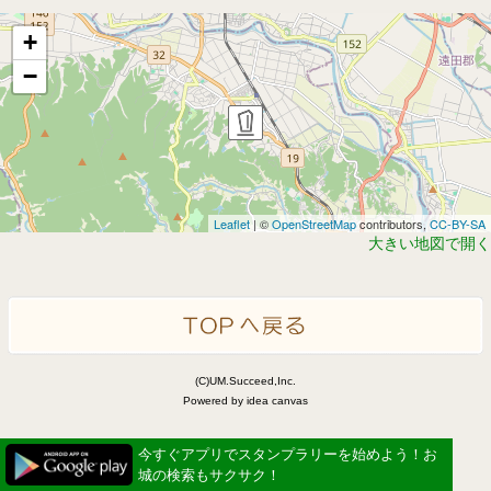
+
−
Leaflet
| ©
OpenStreetMap
contributors,
CC-BY-SA
大きい地図で開く
(C)UM.Succeed,Inc.
Powered by idea canvas
今すぐアプリでスタンプラリーを始めよう！お
城の検索もサクサク！