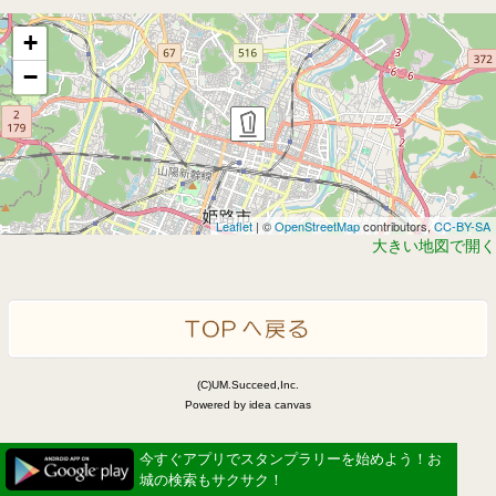
+
−
Leaflet
| ©
OpenStreetMap
contributors,
CC-BY-SA
大きい地図で開く
(C)UM.Succeed,Inc.
Powered by idea canvas
今すぐアプリでスタンプラリーを始めよう！お
城の検索もサクサク！