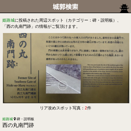
姫路城
に投稿された周辺スポット（カテゴリー：碑・説明板）、
「西の丸南門跡」の情報がご覧頂けます。
リア攻めスポット写真：
2
件
姫路城
碑・説明板
西の丸南門跡