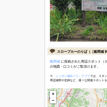
スロープカーのりば（［船岡城
船岡城
に投稿された周辺スポット（
の地図・口コミがご覧頂けます。
※
「ニッポン城めぐり」アプリ
では、スタン
周辺城郭や史跡など、様々な関連スポット
+
−