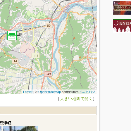
Leaflet
| ©
OpenStreetMap
contributors,
CC-BY-SA
［
大きい地図で開く
］
報
行津軽