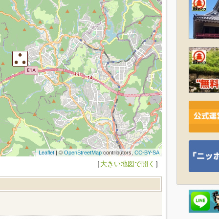
Leaflet
| ©
OpenStreetMap
contributors,
CC-BY-SA
［
大きい地図で開く
］