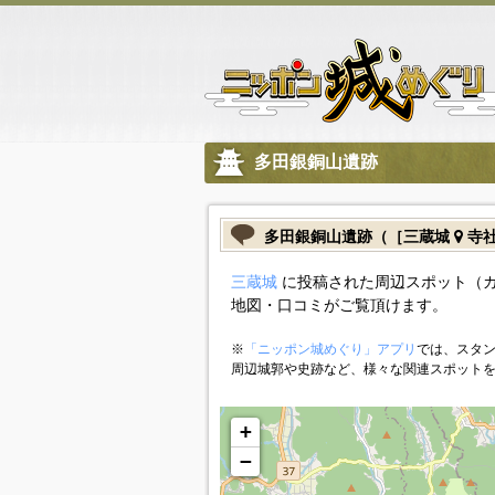
多田銀銅山遺跡
多田銀銅山遺跡（［三蔵城
寺社
三蔵城
に投稿された周辺スポット（
地図・口コミがご覧頂けます。
※
「ニッポン城めぐり」アプリ
では、スタン
周辺城郭や史跡など、様々な関連スポット
+
−