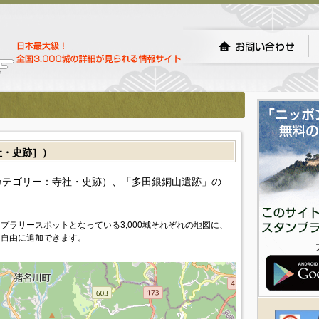
・史跡］）
カテゴリー：寺社・史跡）、「多田銀銅山遺跡」の
プラリースポットとなっている3,000城それぞれの地図に、
を自由に追加できます。