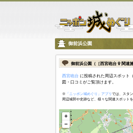
御前浜公園
御前浜公園（［西宮砲台
関連
西宮砲台
に投稿された周辺スポット
図・口コミがご覧頂けます。
※
「ニッポン城めぐり」アプリ
では、スタン
周辺城郭や史跡など、様々な関連スポット
+
−