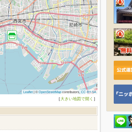
Leaflet
| ©
OpenStreetMap
contributors,
CC-BY-SA
［
大きい地図で開く
］