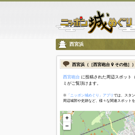
西宮浜
西宮浜（［西宮砲台
その他］
西宮砲台
に投稿された周辺スポット（
ミがご覧頂けます。
※
「ニッポン城めぐり」アプリ
では、スタン
周辺城郭や史跡など、様々な関連スポット
+
−