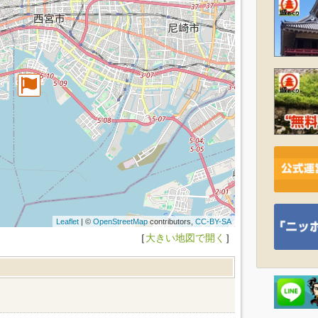
Leaflet
| ©
OpenStreetMap
contributors,
CC-BY-SA
［
大きい地図で開く
］