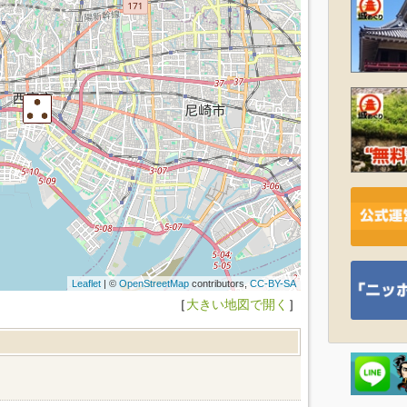
Leaflet
| ©
OpenStreetMap
contributors,
CC-BY-SA
［
大きい地図で開く
］