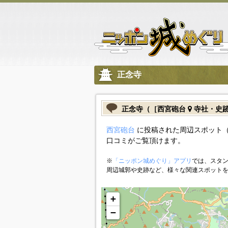
正念寺
正念寺（［西宮砲台
寺社・史
西宮砲台
に投稿された周辺スポット（
口コミがご覧頂けます。
※
「ニッポン城めぐり」アプリ
では、スタン
周辺城郭や史跡など、様々な関連スポット
+
−