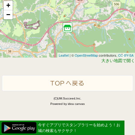
+
−
Leaflet
| ©
OpenStreetMap
contributors,
CC-BY-SA
大きい地図で開く
(C)UM.Succeed,Inc.
Powered by idea canvas
今すぐアプリでスタンプラリーを始めよう！お
城の検索もサクサク！