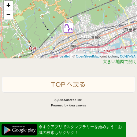
+
−
Leaflet
| ©
OpenStreetMap
contributors,
CC-BY-SA
大きい地図で開く
(C)UM.Succeed,Inc.
Powered by idea canvas
今すぐアプリでスタンプラリーを始めよう！お
城の検索もサクサク！