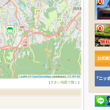
Leaflet
| ©
OpenStreetMap
contributors,
CC-BY-SA
［
大きい地図で開く
］