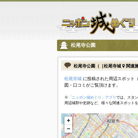
松尾寺公園
松尾寺公園（［松尾寺城
関連
松尾寺城
に投稿された周辺スポット
図・口コミがご覧頂けます。
※
「ニッポン城めぐり」アプリ
では、スタン
周辺城郭や史跡など、様々な関連スポット
+
−