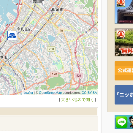
Leaflet
| ©
OpenStreetMap
contributors,
CC-BY-SA
［
大きい地図で開く
］