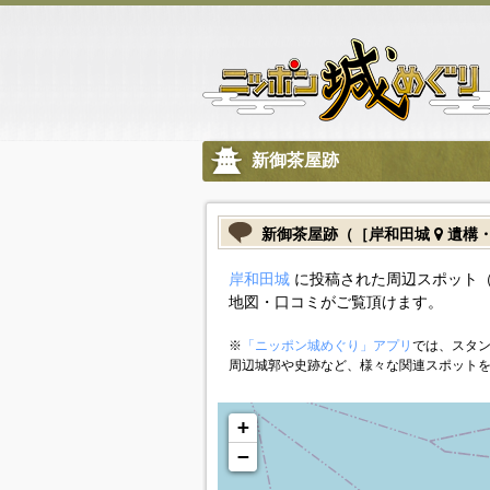
新御茶屋跡
新御茶屋跡（［岸和田城
遺構・
岸和田城
に投稿された周辺スポット（
地図・口コミがご覧頂けます。
※
「ニッポン城めぐり」アプリ
では、スタン
周辺城郭や史跡など、様々な関連スポット
+
−