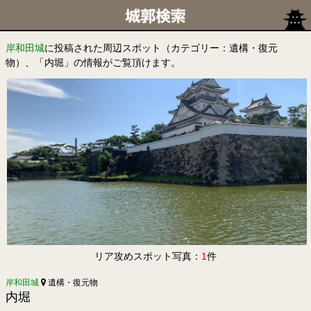
岸和田城
に投稿された周辺スポット（カテゴリー：遺構・復元
物）、「内堀」の情報がご覧頂けます。
リア攻めスポット写真：
1
件
岸和田城
遺構・復元物
内堀