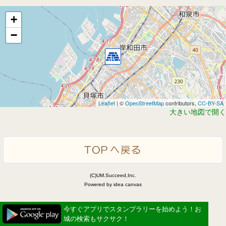
+
−
Leaflet
| ©
OpenStreetMap
contributors,
CC-BY-SA
大きい地図で開く
(C)UM.Succeed,Inc.
Powered by idea canvas
今すぐアプリでスタンプラリーを始めよう！お
城の検索もサクサク！