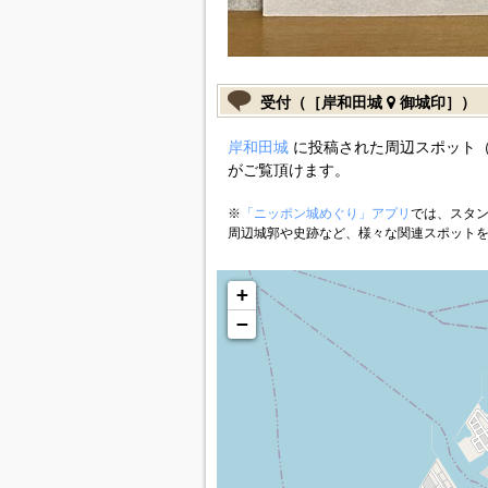
受付（［岸和田城
御城印］）
岸和田城
に投稿された周辺スポット（
がご覧頂けます。
※
「ニッポン城めぐり」アプリ
では、スタン
周辺城郭や史跡など、様々な関連スポット
+
−