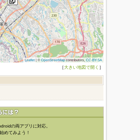
Leaflet
| ©
OpenStreetMap
contributors,
CC-BY-SA
［
大きい地図で開く
］
ndroidの両アプリに対応。
始めてみよう！