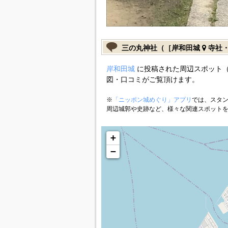
三の丸神社（［岸和田城
寺社
岸和田城
に投稿された周辺スポット（
図・口コミがご覧頂けます。
※
「ニッポン城めぐり」アプリ
では、スタン
周辺城郭や史跡など、様々な関連スポット
+
−