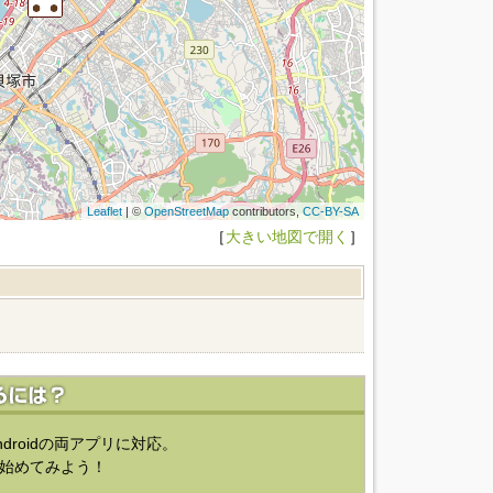
Leaflet
| ©
OpenStreetMap
contributors,
CC-BY-SA
［
大きい地図で開く
］
ndroidの両アプリに対応。
始めてみよう！