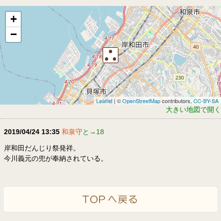
+
−
Leaflet
| ©
OpenStreetMap
contributors,
CC-BY-SA
大きい地図で開く
2019/04/24 13:35
和泉守
と→18
岸和田だんじり祭発祥。
今川義元の兜が奉納されている。