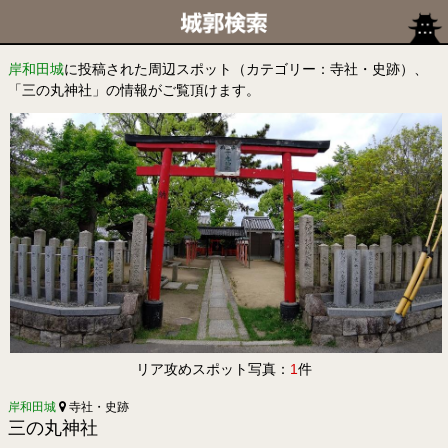
岸和田城
に投稿された周辺スポット（カテゴリー：寺社・史跡）、
「三の丸神社」の情報がご覧頂けます。
リア攻めスポット写真：
1
件
岸和田城
寺社・史跡
三の丸神社