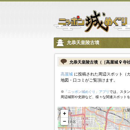
允恭天皇陵古墳
允恭天皇陵古墳（［高屋城
寺社
高屋城
に投稿された周辺スポット（
地図・口コミがご覧頂けます。
※
「ニッポン城めぐり」アプリ
では、スタン
周辺城郭や史跡など、様々な関連スポット
+
−