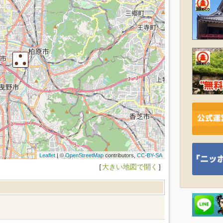
Leaflet
| ©
OpenStreetMap
contributors,
CC-BY-SA
［
大きい地図で開く
］