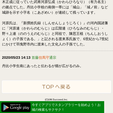
木正成に従っていた武将河原弘成（かわらひろなり）（有力名主）
の拠点でした。丹比小学校の南側一帯には「城山」「城ノ前」など
城跡を示す小字名（こあざめい）が連続して残っています。
河原氏は、『新撰姓氏録（しんせんしょうじろく）』の河内国諸藩
に「河原連（かわらのむらじ）は広階連（ひろなみのむらじ）・
野々上連（ののうえのむらじ）と同祖で、陳思王植（ちんしおうし
ょく）の子孫である。」と記される渡来系氏族で、6世紀から7世紀
にかけて羽曳野市内に渡来した文化人の子孫でした。
2020/05/23 14:13
首藤
但馬守
通宗
丹比小学生南にあったと伝わるが畑が広がるのみ。
(C)UM.Succeed,Inc.
Powered by idea canvas
今すぐアプリでスタンプラリーを始めよう！お
城の検索もサクサク！