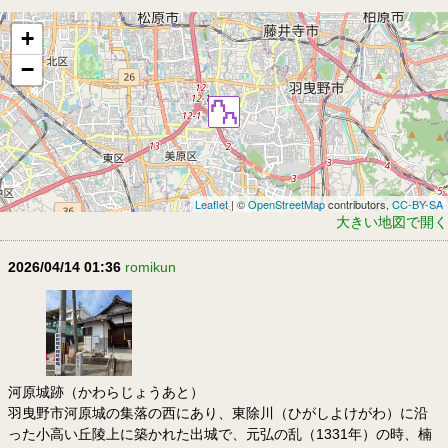
+
−
Leaflet
| ©
OpenStreetMap
contributors,
CC-BY-SA
大きい地図で開く
2026/04/14 01:36
romikun
河原城跡（かわらじょうあと）
羽曳野市河原城の集落の西にあり、東除川（ひがしよけがわ）に沿
った小高い丘陵上に築かれた出城で、元弘の乱（1331年）の時、楠