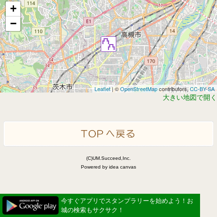
+
−
Leaflet
| ©
OpenStreetMap
contributors,
CC-BY-SA
大きい地図で開く
(C)UM.Succeed,Inc.
Powered by idea canvas
今すぐアプリでスタンプラリーを始めよう！お
城の検索もサクサク！