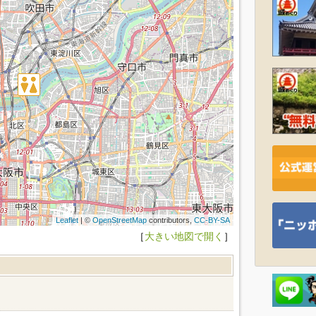
Leaflet
| ©
OpenStreetMap
contributors,
CC-BY-SA
［
大きい地図で開く
］