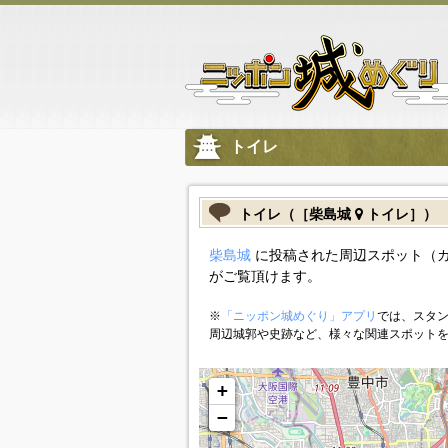
トイレ
トイレ（［柴島城
トイレ］）
柴島城
に投稿された周辺スポット（
がご覧頂けます。
※
「ニッポン城めぐり」アプリ
では、スタン
周辺城郭や史跡など、様々な関連スポット
+
−