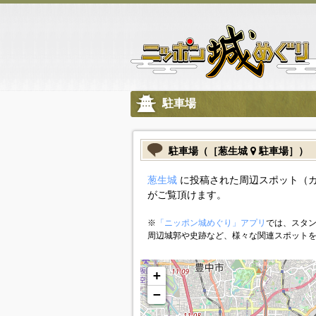
駐車場
駐車場（［葱生城
駐車場］）
葱生城
に投稿された周辺スポット（
がご覧頂けます。
※
「ニッポン城めぐり」アプリ
では、スタン
周辺城郭や史跡など、様々な関連スポット
+
−