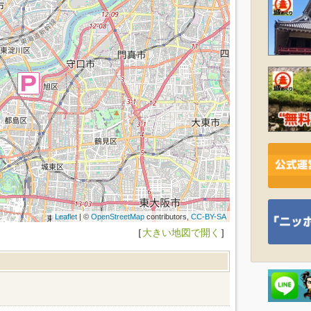
Leaflet
| ©
OpenStreetMap
contributors,
CC-BY-SA
［
大きい地図で開く
］