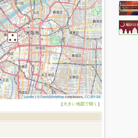
Leaflet
| ©
OpenStreetMap
contributors,
CC-BY-SA
［
大きい地図で開く
］