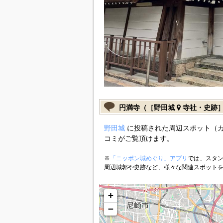
円満寺（［野田城
寺社・史跡
野田城
に投稿された周辺スポット（
コミがご覧頂けます。
※
「ニッポン城めぐり」アプリ
では、スタン
周辺城郭や史跡など、様々な関連スポット
+
−