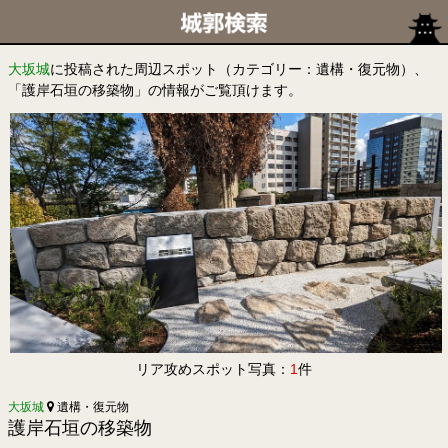
大坂城
に投稿された周辺スポット（カテゴリー：遺構・復元物）、
「護岸石垣の移築物」の情報がご覧頂けます。
リア攻めスポット写真：
1
件
大坂城
遺構・復元物
護岸石垣の移築物