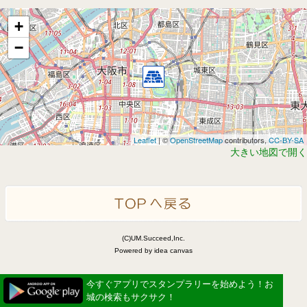
+
−
Leaflet
| ©
OpenStreetMap
contributors,
CC-BY-SA
大きい地図で開く
(C)UM.Succeed,Inc.
Powered by idea canvas
今すぐアプリでスタンプラリーを始めよう！お
城の検索もサクサク！