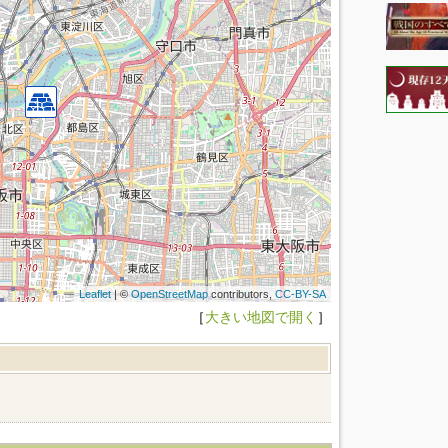
Leaflet
| ©
OpenStreetMap
contributors,
CC-BY-SA
［
大きい地図で開く
］