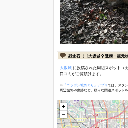
残念石（［大坂城
遺構・復元
大坂城
に投稿された周辺スポット（
口コミがご覧頂けます。
※
「ニッポン城めぐり」アプリ
では、スタン
周辺城郭や史跡など、様々な関連スポット
+
−