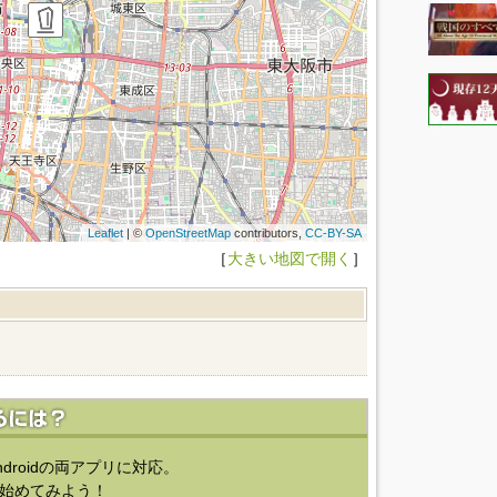
Leaflet
| ©
OpenStreetMap
contributors,
CC-BY-SA
［
大きい地図で開く
］
ndroidの両アプリに対応。
始めてみよう！