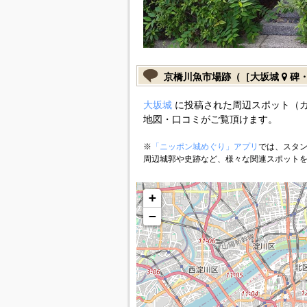
京橋川魚市場跡（［大坂城
碑・
大坂城
に投稿された周辺スポット（
地図・口コミがご覧頂けます。
※
「ニッポン城めぐり」アプリ
では、スタン
周辺城郭や史跡など、様々な関連スポット
+
−