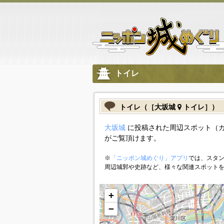
トイレ
トイレ（［大坂城
トイレ］）
大坂城
に投稿された周辺スポット（
がご覧頂けます。
※
「ニッポン城めぐり」アプリ
では、スタン
周辺城郭や史跡など、様々な関連スポット
+
−