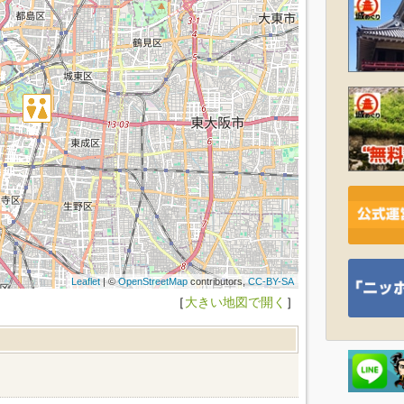
Leaflet
| ©
OpenStreetMap
contributors,
CC-BY-SA
［
大きい地図で開く
］