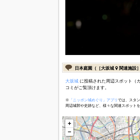
日本庭園（［大坂城
関連施設
大坂城
に投稿された周辺スポット（
コミがご覧頂けます。
※
「ニッポン城めぐり」アプリ
では、スタン
周辺城郭や史跡など、様々な関連スポット
+
−