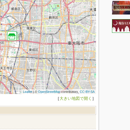
Leaflet
| ©
OpenStreetMap
contributors,
CC-BY-SA
［
大きい地図で開く
］