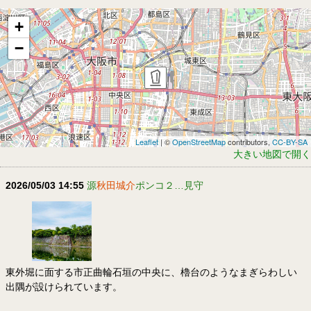
+
−
Leaflet
| ©
OpenStreetMap
contributors,
CC-BY-SA
大きい地図で開く
2026/05/03 14:55
源
秋田城介
ポンコ２…見守
東外堀に面する市正曲輪石垣の中央に、櫓台のようなまぎらわしい
出隅が設けられています。