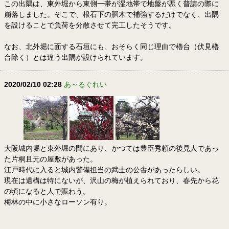
この出隅は、東外堀から東側一帯が湿地帯で地盤が悪く普請の際に
崩落しました。そこで、根石下の胴木で補強するだけでなく、出隅
を設けることで負荷を分散させて完工したそうです。
なお、北外堀に面する石垣にも、おそらく同じ理由で櫓台（伏見櫓
台除く）とは違う出隅が設けられています。
2020/02/10 02:28
あ～るぐれい
大阪城内堀と東外堀の間にあり、かつては豊臣秀頼の後見人であっ
た片桐且元の屋敷があった。
江戸時代に入ると城内警備担当の武士の公舎があったらしい。
現在は遺構は特にないが、沢山の梅が植えられており、春先から花
の頃になると人で賑わう。
梅林の中に小さなローソン有り。