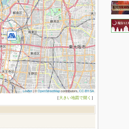
Leaflet
| ©
OpenStreetMap
contributors,
CC-BY-SA
［
大きい地図で開く
］