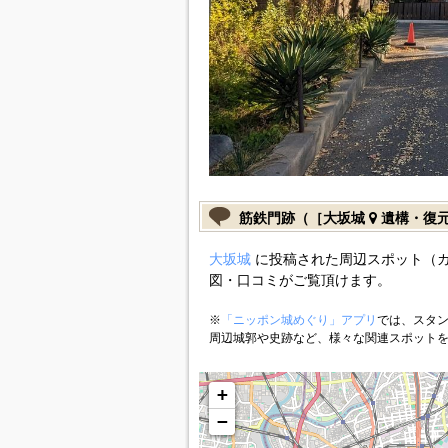
筋鉄門跡（［大坂城
遺構・復
大坂城
に投稿された周辺スポット（
図・口コミがご覧頂けます。
※
「ニッポン城めぐり」アプリ
では、スタン
周辺城郭や史跡など、様々な関連スポット
+
−