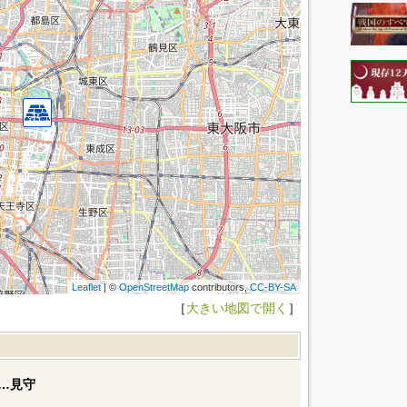
Leaflet
| ©
OpenStreetMap
contributors,
CC-BY-SA
［
大きい地図で開く
］
…見守