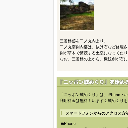
三番櫓跡を二ノ丸内より。
二ノ丸南側内部は、抜け石など修理さ
側が草木で繁茂する土塁になってたり
なお、三番櫓の上から、機銃創が石に
「ニッポン城めぐり」は、iPhone・a
利用料金は無料！いますぐ城めぐりを
スマートフォンからのアクセス方
■iPhone