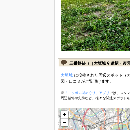
三番櫓跡（［大坂城
遺構・復
大坂城
に投稿された周辺スポット（
図・口コミがご覧頂けます。
※
「ニッポン城めぐり」アプリ
では、スタン
周辺城郭や史跡など、様々な関連スポット
+
−