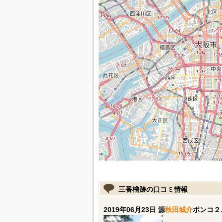
三番櫓跡の口コミ情報
2019年06月23日 源
秋田城介
ポンコ２